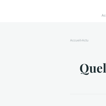
Ac
Accueil
›
Actu
Quels