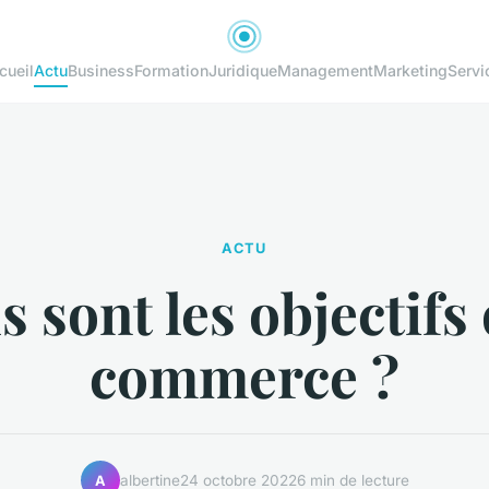
cueil
Actu
Business
Formation
Juridique
Management
Marketing
Servi
ACTU
 sont les objectifs
commerce ?
albertine
24 octobre 2022
6 min de lecture
A