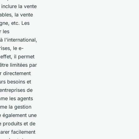
 inclure la vente
bles, la vente
igne, etc. Les
r les
l'international,
ises, le e-
ffet, il permet
être limitées par
r directement
urs besoins et
entreprises de
mme les agents
mme la gestion
e également une
e produits et de
parer facilement