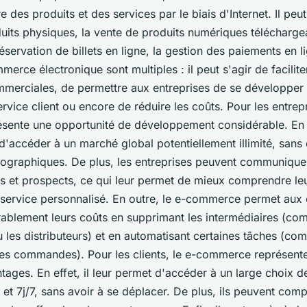
 des produits et des services par le biais d'Internet. Il peut
uits physiques, la vente de produits numériques téléchargea
réservation de billets en ligne, la gestion des paiements en l
merce électronique sont multiples : il peut s'agir de facilite
merciales, de permettre aux entreprises de se développer à 
ervice client ou encore de réduire les coûts. Pour les entrepr
ente une opportunité de développement considérable. En e
d'accéder à un marché global potentiellement illimité, sans 
géographiques. De plus, les entreprises peuvent communique
ts et prospects, ce qui leur permet de mieux comprendre le
n service personnalisé. En outre, le e-commerce permet aux 
rablement leurs coûts en supprimant les intermédiaires (co
les distributeurs) et en automatisant certaines tâches (co
es commandes). Pour les clients, le e-commerce représent
tages. En effet, il leur permet d'accéder à un large choix d
et 7j/7, sans avoir à se déplacer. De plus, ils peuvent com