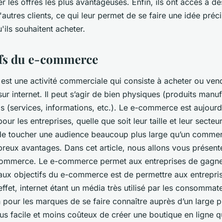
ver les offres les plus avantageuses. Enfin, ils ont accès à de
utres clients, ce qui leur permet de se faire une idée préc
'ils souhaitent acheter.
ifs du e-commerce
st une activité commerciale qui consiste à acheter ou ven
sur internet. Il peut s’agir de bien physiques (produits manu
s (services, informations, etc.). Le e-commerce est aujourd’
ur les entreprises, quelle que soit leur taille et leur secteur
t de toucher une audience beaucoup plus large qu’un commer
reux avantages. Dans cet article, nous allons vous présente
commerce. Le e-commerce permet aux entreprises de gagner 
paux objectifs du e-commerce est de permettre aux entrepri
 effet, internet étant un média très utilisé par les consommat
pour les marques de se faire connaître auprès d’un large pub
us facile et moins coûteux de créer une boutique en ligne 