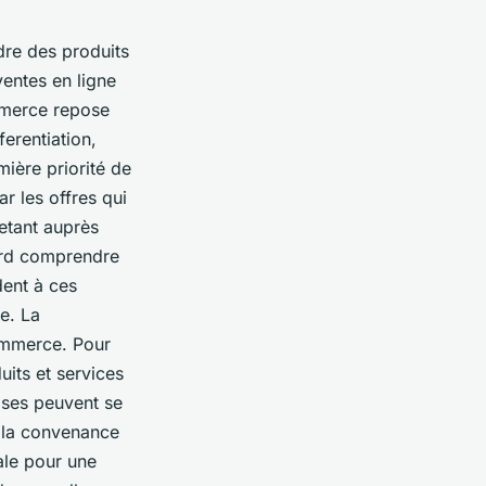
dre des produits
ventes en ligne
ommerce repose
ferentiation,
emière priorité de
ar les offres qui
hetant auprès
bord comprendre
dent à ces
le. La
commerce. Pour
its et services
ises peuvent se
e, la convenance
ale pour une