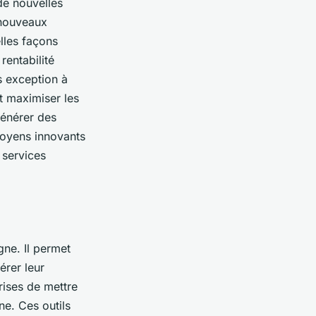
de nouvelles
e nouveaux
lles façons
 rentabilité
s exception à
et maximiser les
générer des
 moyens innovants
 services
ne. Il permet
érer leur
rises de mettre
ne. Ces outils