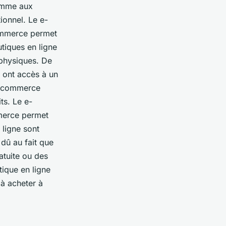
comme aux
onnel. Le e-
commerce permet
utiques en ligne
physiques. De
s ont accès à un
 e-commerce
ts. Le e-
mmerce permet
n ligne sont
 dû au fait que
atuite ou des
tique en ligne
 à acheter à