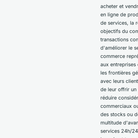
acheter et vendre
en ligne de prod
de services, la 
objectifs du com
transactions com
d'améliorer le s
commerce représ
aux entreprises 
les frontières 
avec leurs clien
de leur offrir u
réduire considé
commerciaux ou 
des stocks ou d
multitude d'avan
services 24h/24 