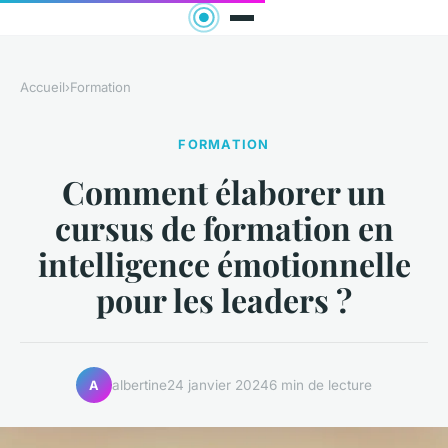
Accueil
›
Formation
FORMATION
Comment élaborer un
cursus de formation en
intelligence émotionnelle
pour les leaders ?
albertine
24 janvier 2024
6 min de lecture
A