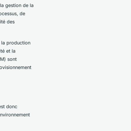
 la
gestion de la
rocessus, de
lité des
 la production
té et la
RM) sont
provisionnement
 est donc
 environnement