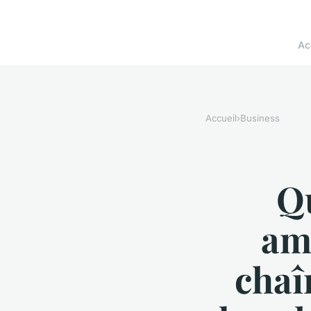
Ac
Accueil
›
Business
Qu
amé
chaî