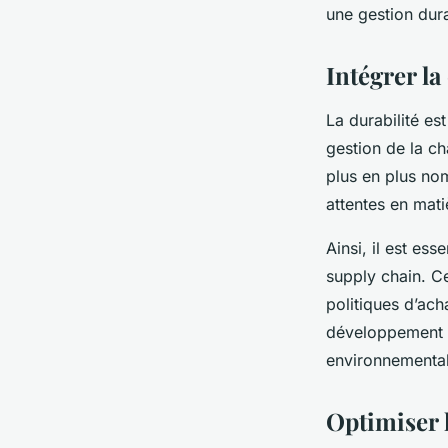
une gestion dur
Intégrer l
La durabilité es
gestion de la c
plus en plus no
attentes en mati
Ainsi, il est es
supply chain
. C
politiques d’ach
développement d
environnemental
Optimiser l