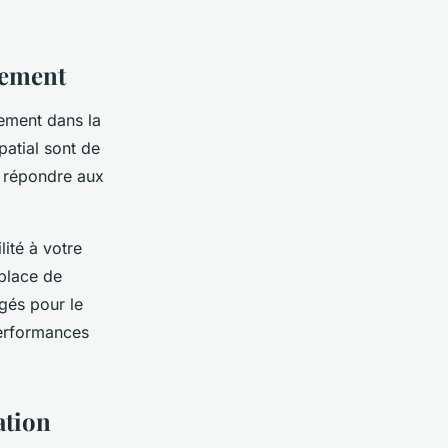
nement
lement dans la
patial sont de
r répondre aux
lité à votre
 place de
gés pour le
performances
ation