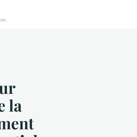
ces
our
e la
ement