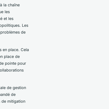
à la chaîne
ue les
é et les
opolitiques. Les
s problèmes de
s en place. Cela
en place de
 de pointe pour
collaborations
bale de gestion
mmandé de
 de mitigation