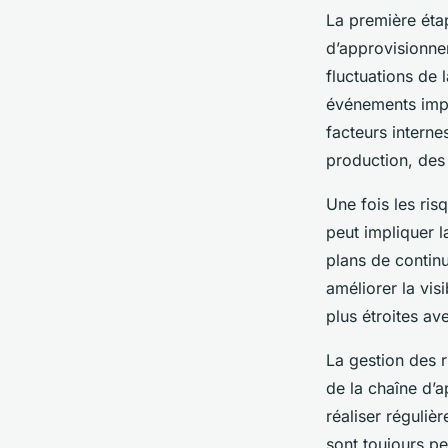
La première éta
d’approvisionnem
fluctuations de 
événements impré
facteurs intern
production, des
Une fois les ris
peut impliquer l
plans de continu
améliorer la visi
plus étroites av
La gestion des r
de la chaîne d’
réaliser réguliè
sont toujours pe