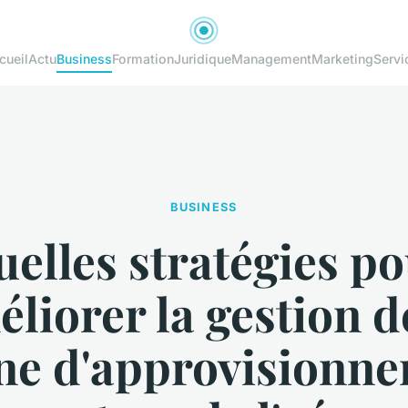
cueil
Actu
Business
Formation
Juridique
Management
Marketing
Servi
BUSINESS
elles stratégies p
liorer la gestion d
ne d'approvisionn