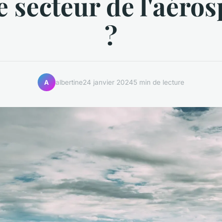
e secteur de l'aéros
?
albertine
24 janvier 2024
5 min de lecture
A