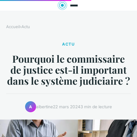
Accueil
›
Actu
ACTU
Pourquoi le commissaire
de justice est-il important
dans le système judiciaire ?
albertine
22 mars 2024
3 min de lecture
A