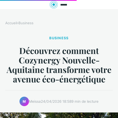
Accueil
›
Business
BUSINESS
Découvrez comment
Cozynergy Nouvelle-
Aquitaine transforme votre
avenue éco-énergétique
Meissa
24/04/2026 18:58
9 min de lecture
M