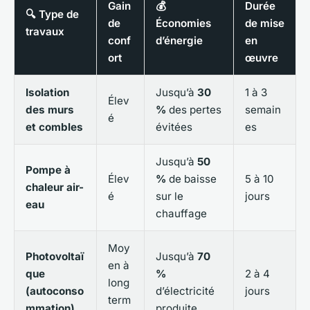
Gain
💰
Durée
🔍 Type de
de
Économies
de mise
travaux
conf
d’énergie
en
ort
œuvre
Isolation
Jusqu’à
30
1 à 3
Élev
des murs
%
des pertes
semain
é
et combles
évitées
es
Jusqu’à
50
Pompe à
Élev
%
de baisse
5 à 10
chaleur air-
é
sur le
jours
eau
chauffage
Moy
Photovoltaï
Jusqu’à
70
en à
que
%
2 à 4
long
(autoconso
d’électricité
jours
term
mmation)
produite